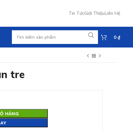
Tin Tức
Giới Thiệu
Liên Hệ
0
₫
n tre
IỎ HÀNG
AY