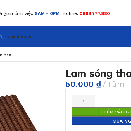
i gian làm việc
9AM - 6PM
Holine:
0888.777.880
Chính Sách
n tre
Lam sóng tha
50.000
₫
Tấm
THÊM VÀO G
MUA NG