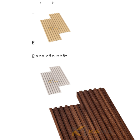
MÀU SẮC
Đặc điểm
Đang cập nhật...