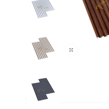
Phóng to
CHẤT LIỆU