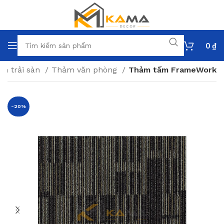
0
₫
m trải sàn
Thảm văn phòng
Thảm tấm FrameWork
-20%