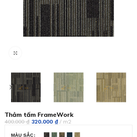
Phóng to
Thảm tấm FrameWork
400.000
₫
320.000
₫
m2
MÀU SẮC