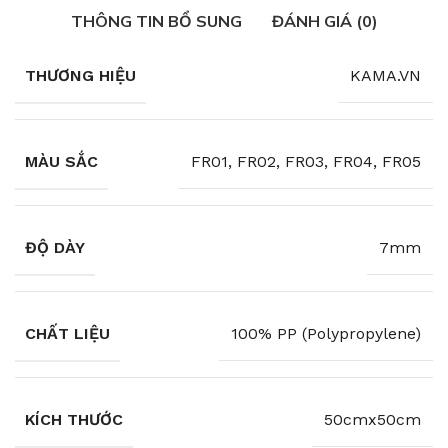
THÔNG TIN BỔ SUNG
ĐÁNH GIÁ (0)
THƯƠNG HIỆU
KAMA.VN
MÀU SẮC
FR01, FR02, FR03, FR04, FR05
ĐỘ DÀY
7mm
CHẤT LIỆU
100% PP (Polypropylene)
KÍCH THƯỚC
50cmx50cm