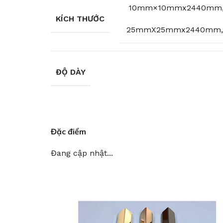
10mm×10mmx2440mm,
KÍCH THƯỚC
25mmX25mmx2440mm
ĐỘ DÀY
Đặc điểm
Đang cập nhật...