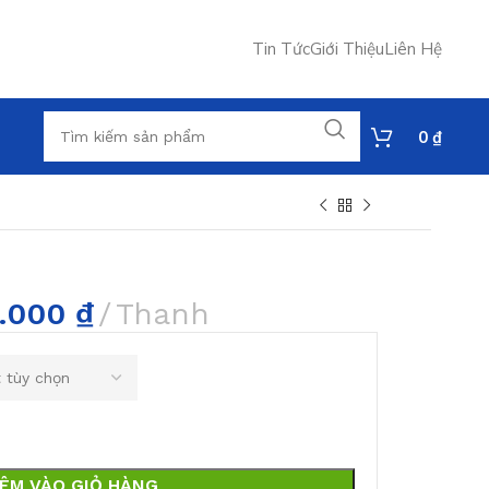
Tin Tức
Giới Thiệu
Liên Hệ
0
₫
.000
₫
Thanh
ÊM VÀO GIỎ HÀNG