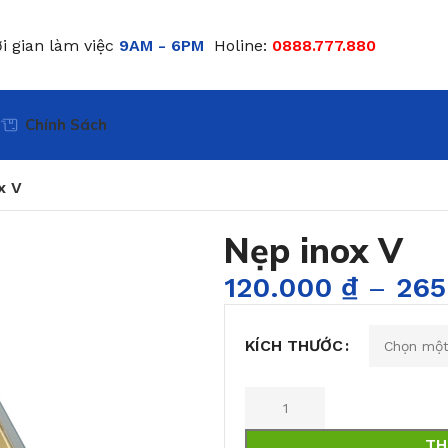
i gian làm việc
9AM - 6PM
Holine:
0888.777.880
Chính Sách
x V
Nẹp inox V
120.000
₫
–
265
KÍCH THƯỚC
TH