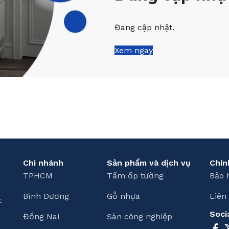
Đang cập nhật.
Xem ngay
Chi nhánh
Sản phẩm và dịch vụ
Chín
TPHCM
Tấm ốp tường
Bảo 
Bình Dương
Gỗ nhựa
Liên
t
Soci
Đồng Nai
Sàn công nghiệp