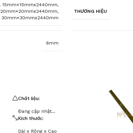
 15mm×15mmx2440mm,
20mm×20mmx2440mm,
THƯƠNG HIỆU
, 30mm×30mmx2440mm
6mm
Chất liệu:
Đang cập nhật...
Kích thước:
Dài x Rộng x Cao