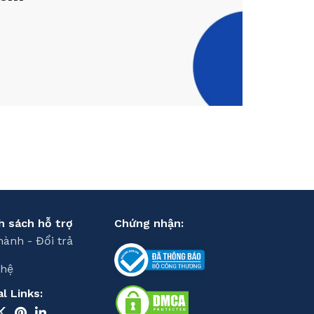
h sách hỗ trợ
Chứng nhận:
hành - Đổi trả
 hệ
al Links: