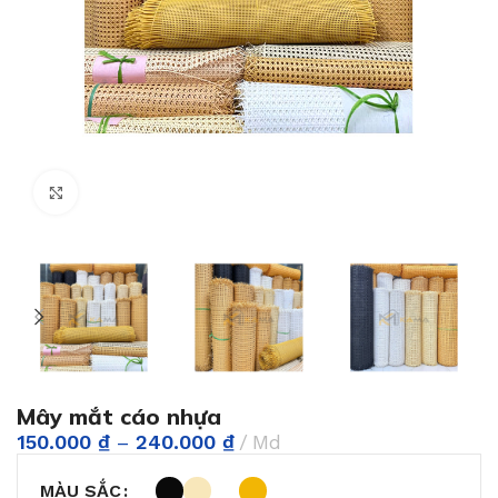
Phóng to
Mây mắt cáo nhựa
150.000
₫
–
240.000
₫
Md
MÀU SẮC