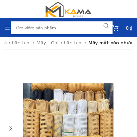
0
₫
e lá nhân tạo
Mây - Cót nhân tạo
Mây mắt cáo nhựa