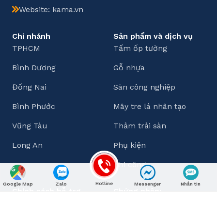
Website: kama.vn
Chi nhánh
Sản phẩm và dịch vụ
TPHCM
Tấm ốp tường
Bình Dương
Gỗ nhựa
Đồng Nai
Sàn công nghiệp
Bình Phước
Mây tre lá nhân tạo
Vũng Tàu
Thảm trải sàn
Long An
Phụ kiện
Thi công
Hotline
Google Map
Zalo
Messenger
Nhắn tin
Chính sách hỗ trợ
Chứng nhận:
Bảo hành - Đổi trả