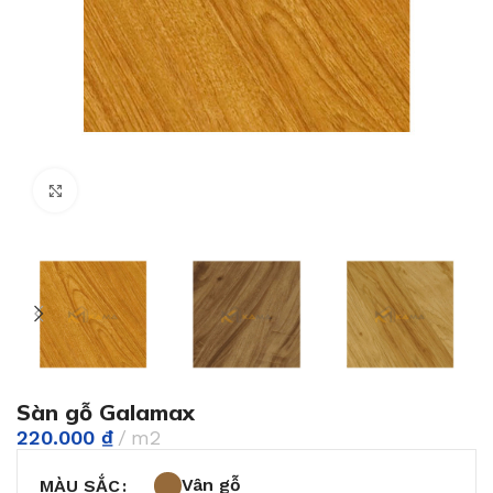
Phóng to
Sàn gỗ Galamax
220.000
₫
m2
Vân gỗ
MÀU SẮC