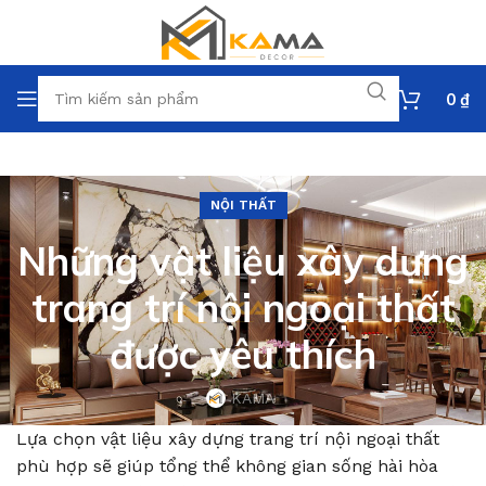
0
₫
NỘI THẤT
Những vật liệu xây dựng
trang trí nội ngoại thất
được yêu thích
KAMA
Lựa chọn vật liệu xây dựng trang trí nội ngoại thất
phù hợp sẽ giúp tổng thể không gian sống hài hòa