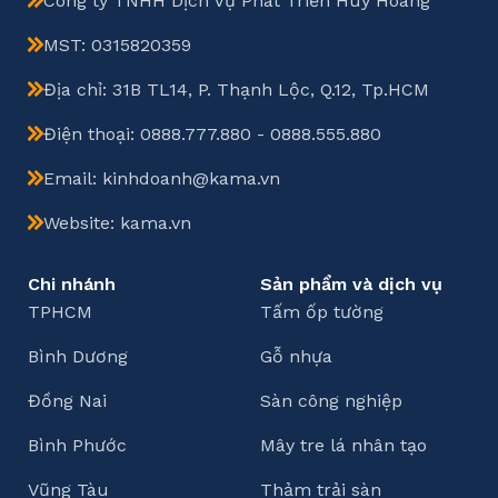
Công ty TNHH Dịch Vụ Phát Triển Huy Hoàng
MST: 0315820359
Địa chỉ: 31B TL14, P. Thạnh Lộc, Q.12, Tp.HCM
Điện thoại: 0888.777.880 - 0888.555.880
Email: kinhdoanh@kama.vn
Website: kama.vn
Chi nhánh
Sản phẩm và dịch vụ
TPHCM
Tấm ốp tường
Bình Dương
Gỗ nhựa
Đồng Nai
Sàn công nghiệp
Bình Phước
Mây tre lá nhân tạo
Vũng Tàu
Thảm trải sàn